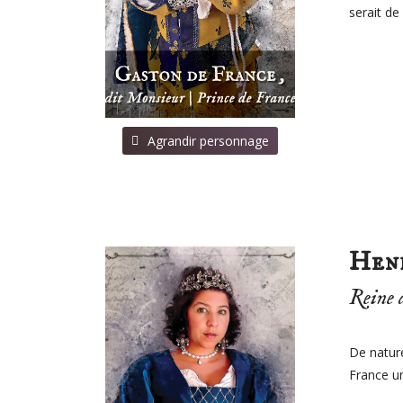
serait de
⠀Agrandir personnage
Henr
Reine d
De nature
France un