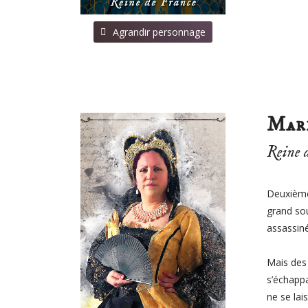
⠀Agrandir personnage
Mari
Reine 
Deuxième 
grand sou
assassiné
Mais des 
s’échappa
ne se lai