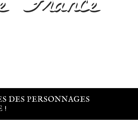
e France
ES DES PERSONNAGES
 !