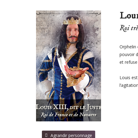
Loui
Roi tr
Orphelin d
pouvoir d
et refuse
Louis est
l’agitati
⠀Agrandir personnage