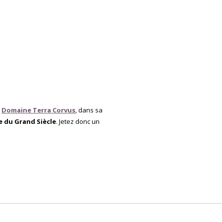
u
Domaine Terra Corvus
, dans sa
be du Grand Siècle
. Jetez donc un