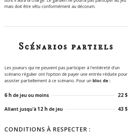
dont il
a
ura la charge. Le gardien ne pourra pas participer au jeu
mais doit être
vêtu
conformément au décorum.
Scénarios partiels
Les joueurs qui ne peuvent pas participer à l'entièreté d'un
scénario régulier ont l’option de payer une entrée réduite pour
assister partiellement à ce scénario. Pour un
bloc de :
6 h
22 $
de jeu ou moins
12 h
43 $
Allant jusqu'à
de jeu
CONDITIONS À RESPECTER :