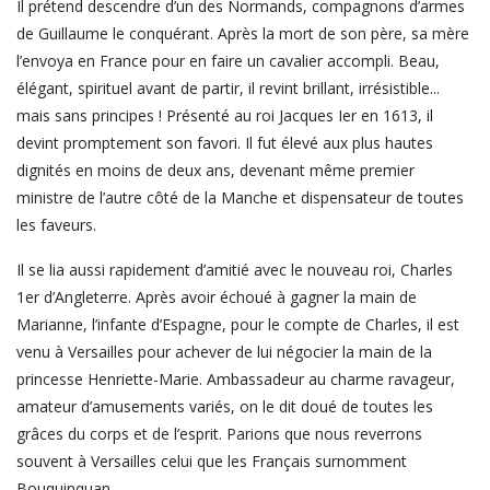
Il prétend descendre d’un des Normands, compagnons d’armes
de Guillaume le conquérant. Après la mort de son père, sa mère
l’envoya en France pour en faire un cavalier accompli. Beau,
élégant, spirituel avant de partir, il revint brillant, irrésistible...
mais sans principes ! Présenté au roi Jacques Ier en 1613, il
devint promptement son favori. Il fut élevé aux plus hautes
dignités en moins de deux ans, devenant même premier
ministre de l’autre côté de la Manche et dispensateur de toutes
les faveurs.
Il se lia aussi rapidement d’amitié avec le nouveau roi, Charles
1er d’Angleterre. Après avoir échoué à gagner la main de
Marianne, l’infante d’Espagne, pour le compte de Charles, il est
venu à Versailles pour achever de lui négocier la main de la
princesse Henriette-Marie. Ambassadeur au charme ravageur,
amateur d’amusements variés, on le dit doué de toutes les
grâces du corps et de l’esprit. Parions que nous reverrons
souvent à Versailles celui que les Français surnomment
Bouquinquan…