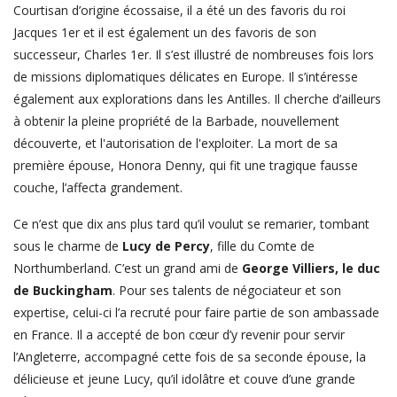
Courtisan d’origine écossaise, il a été un des favoris du roi
Jacques 1
er
et il est également un des favoris de son
successeur, Charles 1
er
. Il s’est illustré de nombreuses fois lors
de missions diplomatiques
délicates en Europe. Il s’intéresse
également aux explorations dans les Antilles. Il cherche d’ailleurs
à obtenir la pleine propriété de la Barbade, nouvellement
découverte, et l'autorisation de l'exploiter. La mort de sa
première épouse, Honora Denny, qui fit une tragique fausse
couche, l’affecta grandement.
Ce n’est que dix ans plus tard qu’il voulut se remarier, tombant
sous le charme de
Lucy de Percy
, fille du Comte de
Northumberland. C’est un grand ami de
George Villiers, le duc
de Buckingham
. Pour ses talents de négociateur et son
expertise, celui-ci l’a recruté pour faire partie de son ambassade
en France. Il a accepté de bon cœur d’y revenir pour servir
l’Angleterre, accompagné cette fois de sa seconde épouse, la
délicieuse et jeune Lucy, qu’il idolâtre et couve d’une grande