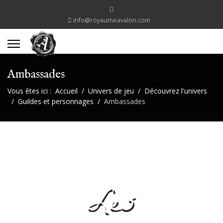
info@royaumeavalon.com
Ambassades
Vous êtes ici :
Accueil
Univers de jeu
Découvrez l'univers
Guildes et personnages
Ambassades
Les